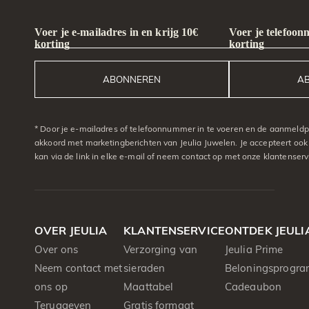
Voer je e-mailadres in en krijg 10€
Voer je telefoon
korting
korting
ABONNEREN
A
* Door je e-mailadres of telefoonnummer in te voeren en de aanmeldpr
akkoord met marketingberichten van Jeulia Juwelen. Je accepteert ook
kan via de link in elke e-mail of neem contact op met onze klantenserv
OVER JEULIA
KLANTENSERVICE
ONTDEK JEULI
Over ons
Verzorging van
Jeulia Prime
Neem contact met
sieraden
Beloningsprogr
ons op
Maattabel
Cadeaubon
Teruggeven
Gratis formaat