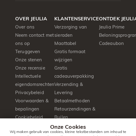
OVER JEULIA
KLANTENSERVICE
ONTDEK JEULI
Over ons
Verzorging van
Jeulia Prime
Neem contact met
sieraden
Beloningsprogr
ons op
Maattabel
Cadeaubon
Teruggeven
Gratis formaat
Onze stenen
wijzigen
Onze recensie
Gratis
Intellectuele
cadeauverpakking
eigendomsrechten
Verzending &
Privacybeleid
Levering
Voorwaarden &
Betaalmethoden
bepalingen
Retourzendingen &
Cookiebeleid
Ruilen
Pers&PR
Eén jaar garantie
Onze Cookies
Wij maken gebruik van cookies, kleine tekstbestanden om inhoud te
Productbrochure