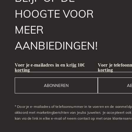
HOOGTE VOOR
MEER
AANBIEDINGEN!
Voer je e-mailadres in en krijg 10€
Voer je telefoon
korting
korting
ABONNEREN
A
* Door je e-mailadres of telefoonnummer in te voeren en de aanmeldpr
akkoord met marketingberichten van Jeulia Juwelen. Je accepteert ook
kan via de link in elke e-mail of neem contact op met onze klantenserv