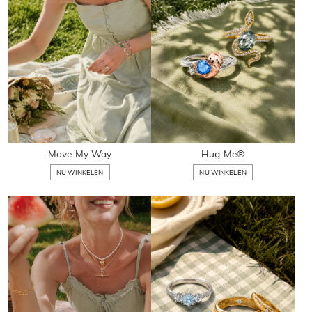
Move My Way
Hug Me®
NU WINKELEN
NU WINKELEN