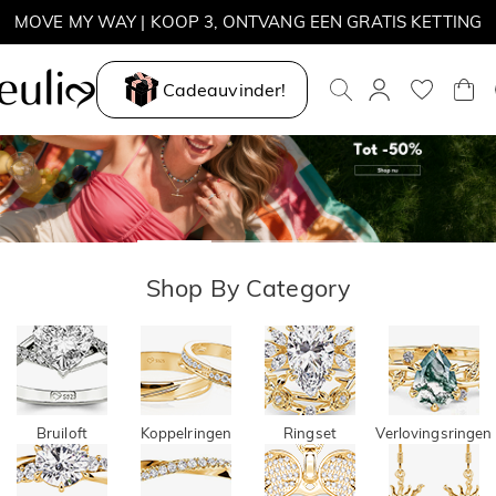
Parallel
Move M
MOVE MY WAY | KOOP 3, ONTVANG EEN GRATIS KETTING
Meet
Way
Cadeauvinder!
Ontdek Mer
Ontdek Mer
Shop By Category
Bruiloft
Koppelringen
Ringset
Verlovingsringen