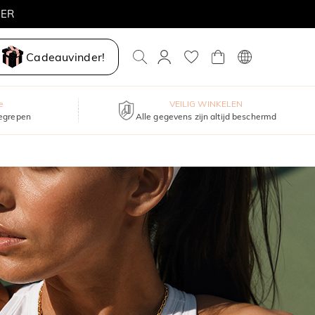
Cadeauvinder!
e
VEILIG WINKELEN
begrepen
Alle gegevens zijn altijd beschermd