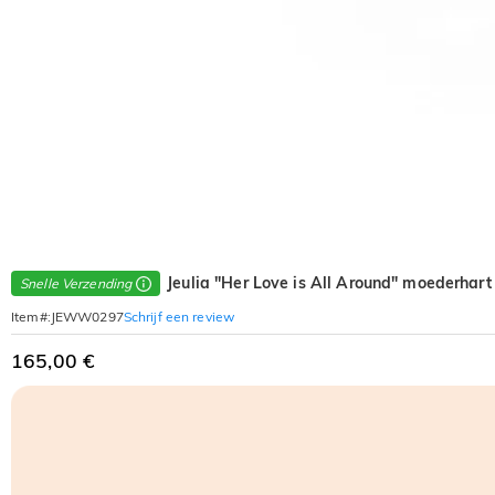
Jeulia "Her Love is All Around" moederhart s
Snelle Verzending
Schrijf een review
Item#
:
JEWW0297
165,00 €