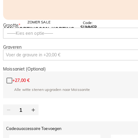
ZOMER SALE
Code:
Grootte
*
SUMMER
10% KORTING
30% KORTING
Kopiëren
——Kies een optie——
OP ALLES
OP HET 2E ARTIKEL
Graveren
Moissaniet (Optional)
+
27,00 €
Alle witte stenen upgraden naar Moissanite
Cadeauaccessoire Toevoegen