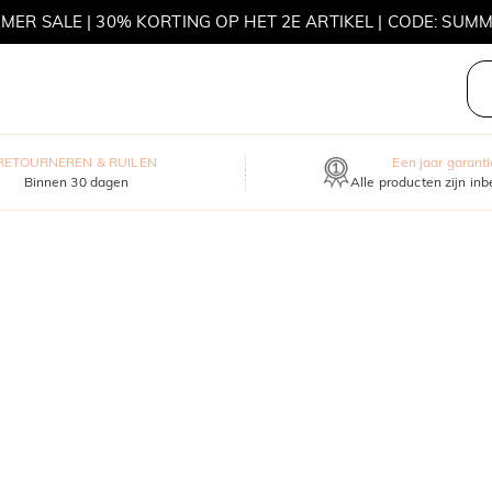
MER SALE | 30% KORTING OP HET 2E ARTIKEL | CODE: SUM
MOVE MY WAY | KOOP 3, ONTVANG EEN GRATIS KETTING
RETOURNEREN & RUILEN
Een jaar garanti
Binnen 30 dagen
Alle producten zijn in