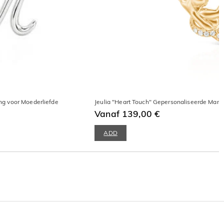
ng voor Moederliefde
Jeulia "Heart Touch" Gepersonaliseerde Mama
Vanaf 139,00 €
ADD