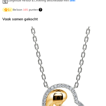
Zorgeloze Retour & Levering beschikbaar met
seel
Beloon
165
punten
1
×
Vaak samen gekocht