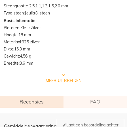
Steengrootte
:
2.5,1.1,1.3,1.5,2.0 mm
Type steen
:
Jeulia® steen
Basis Informatie
Plateren Kleur
:
Zilver
Hoogte
:
18 mm
Materiaal
:
925 zilver
Dikte
:
16.3 mm
Gewicht
:
4.56 g
Breedte
:
8.6 mm
GRATIS JEULIA VERPAKKING
MEER UITBREIDEN
Recensies
FAQ
Algemeen
Laat een beoordeling achter
Gemiddelde waardering