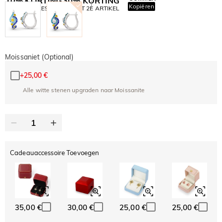
10% KORTING
30% KORTING
Kopiëren
OP ALLES
OP HET 2E ARTIKEL
Moissaniet (Optional)
+
25,00 €
Alle witte stenen upgraden naar Moissanite
Cadeauaccessoire Toevoegen
35,00 €
30,00 €
25,00 €
25,00 €